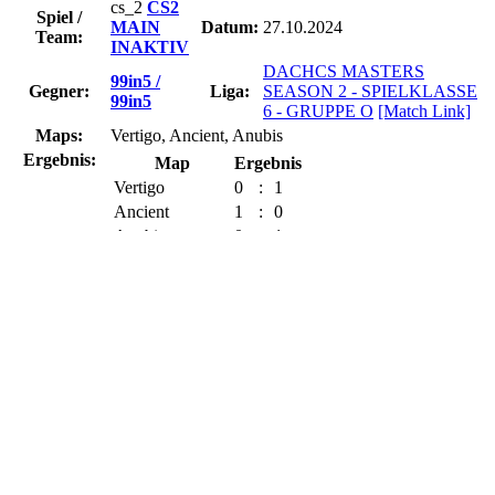
cs_2
CS2
Spiel /
MAIN
Datum:
27.10.2024
Team:
INAKTIV
DACHCS MASTERS
99in5 /
Gegner:
Liga:
SEASON 2 - SPIELKLASSE
99in5
6 - GRUPPE O
[Match Link]
Maps:
Vertigo, Ancient, Anubis
Ergebnis:
Map
Ergebnis
Vertigo
0
:
1
Ancient
1
:
0
Anubis
0
:
1
1
2
Totales Ergebnis
:
TWENTY
Team:
99in5 Team:
ThekalCS, moe, MaDrilla, Fosho, sadPhantom
Server:
FACEIT
HLTV-
Server:
Screenshots:
keine Screenshots
Upcoming Matches